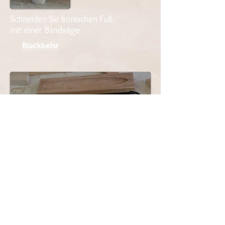
Schneiden Sie konischen Fuß
mit einer Bandsäge
Rückkehr
Erstmontage