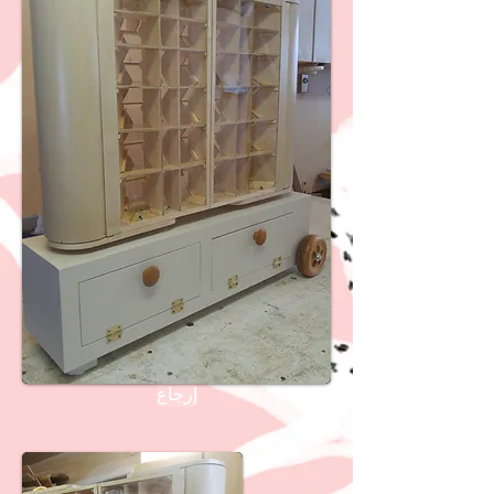
إرجاع